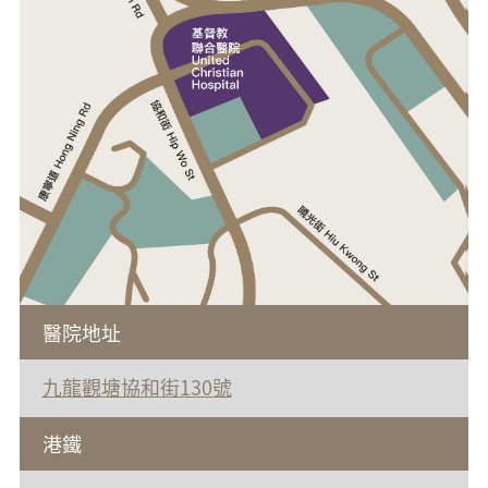
醫院地址
九龍觀塘協和街130號
港鐵